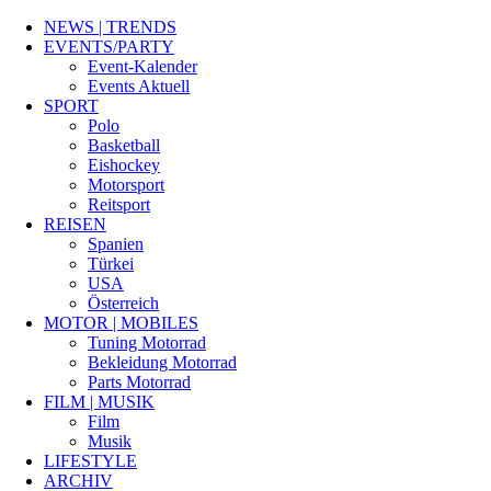
NEWS | TRENDS
EVENTS/PARTY
Event-Kalender
Events Aktuell
SPORT
Polo
Basketball
Eishockey
Motorsport
Reitsport
REISEN
Spanien
Türkei
USA
Österreich
MOTOR | MOBILES
Tuning Motorrad
Bekleidung Motorrad
Parts Motorrad
FILM | MUSIK
Film
Musik
LIFESTYLE
ARCHIV