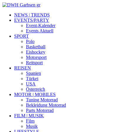
NEWS | TRENDS
EVENTS/PARTY
Event-Kalender
Events Aktuell
SPORT
Polo
Basketball
Eishockey
Motorsport
Reitsport
REISEN
Spanien
Türkei
USA
Österreich
MOTOR | MOBILES
Tuning Motorrad
Bekleidung Motorrad
Parts Motorrad
FILM | MUSIK
Film
Musik
LIFESTYLE